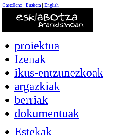
Castellano
|
Euskera
|
English
proiektua
Izenak
ikus-entzunezkoak
argazkiak
berriak
dokumentuak
Estekak