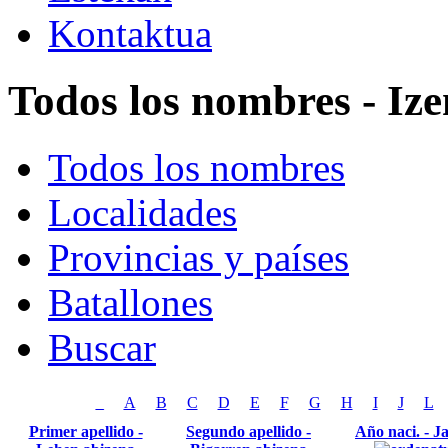
Kontaktua
Todos los nombres - Ize
Todos los nombres
Localidades
Provincias y países
Batallones
Buscar
_
A
B
C
D
E
F
G
H
I
J
L
Primer apellido -
Segundo apellido -
Año naci. - Ja