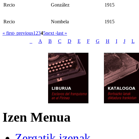
Recio
González
1915
Recio
Nombela
1915
« first
‹ previous
1
2
3
4
5
next ›
last »
_
A
B
C
D
E
F
G
H
I
J
L
Izen Menua
Zergatik izenak