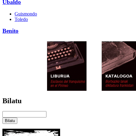
Ubaldo
Guismondo
Toledo
Benito
Bilatu