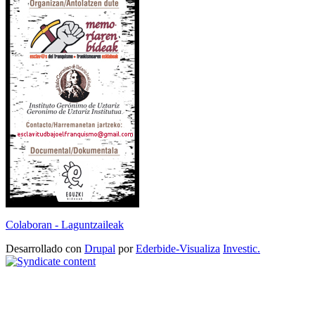
Colaboran - Laguntzaileak
Desarrollado con
Drupal
por
Ederbide-Visualiza
Investic.