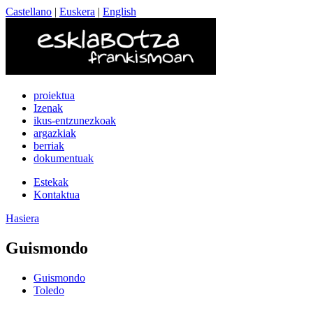
Castellano
|
Euskera
|
English
proiektua
Izenak
ikus-entzunezkoak
argazkiak
berriak
dokumentuak
Estekak
Kontaktua
Hasiera
Guismondo
Guismondo
Toledo