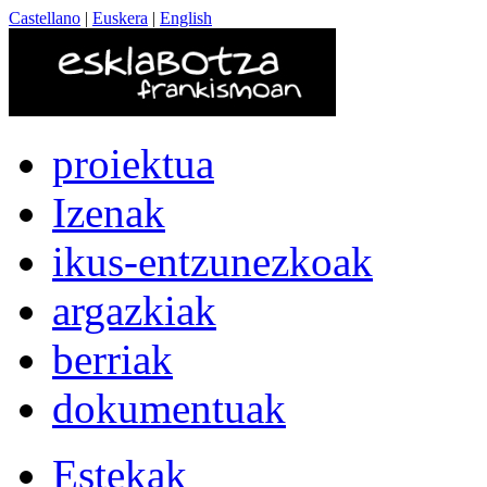
Castellano
|
Euskera
|
English
proiektua
Izenak
ikus-entzunezkoak
argazkiak
berriak
dokumentuak
Estekak