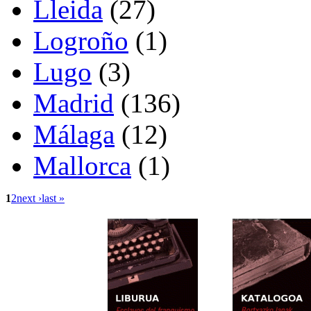
Lleida
(27)
Logroño
(1)
Lugo
(3)
Madrid
(136)
Málaga
(12)
Mallorca
(1)
1
2
next ›
last »