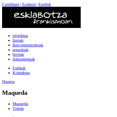
Castellano
|
Euskera
|
English
proiektua
Izenak
ikus-entzunezkoak
argazkiak
berriak
dokumentuak
Estekak
Kontaktua
Hasiera
Maqueda
Maqueda
Toledo