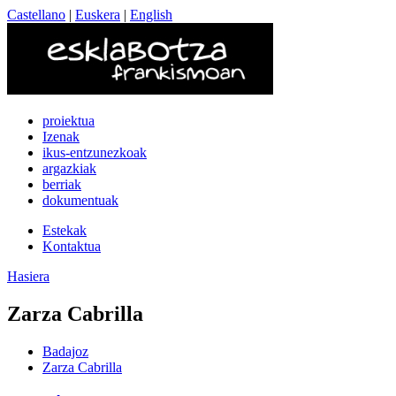
Castellano
|
Euskera
|
English
proiektua
Izenak
ikus-entzunezkoak
argazkiak
berriak
dokumentuak
Estekak
Kontaktua
Hasiera
Zarza Cabrilla
Badajoz
Zarza Cabrilla