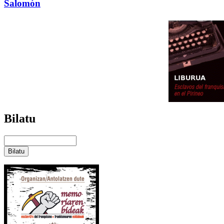
Salomón
Bilatu