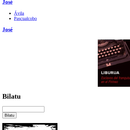
José
Ávila
Pascualcobo
José
Bilatu