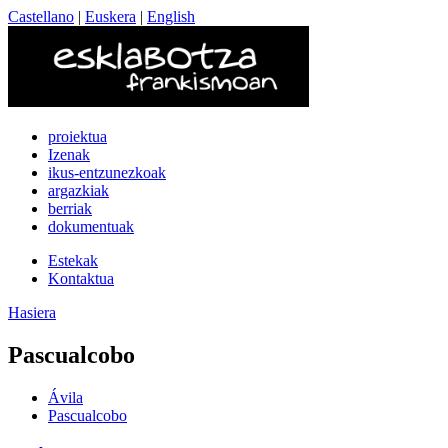
Castellano
|
Euskera
|
English
proiektua
Izenak
ikus-entzunezkoak
argazkiak
berriak
dokumentuak
Estekak
Kontaktua
Hasiera
Pascualcobo
Ávila
Pascualcobo