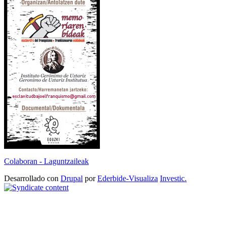
Colaboran - Laguntzaileak
Desarrollado con
Drupal
por
Ederbide-Visualiza
Investic.