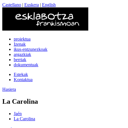
Castellano
|
Euskera
|
English
proiektua
Izenak
ikus-entzunezkoak
argazkiak
berriak
dokumentuak
Estekak
Kontaktua
Hasiera
La Carolina
Jaén
La Carolina