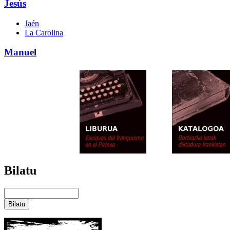
Jesús
Jaén
La Carolina
Manuel
Bilatu