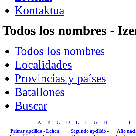
Kontaktua
Todos los nombres - Ize
Todos los nombres
Localidades
Provincias y países
Batallones
Buscar
_
A
B
C
D
E
F
G
H
I
J
L
Primer apellido - Lehen
Segundo apellido -
Año naci.