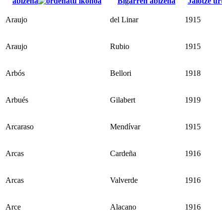
abizena
Bigarren abizena
Jaiotze ur
Araujo
del Linar
1915
Araujo
Rubio
1915
Arbós
Bellori
1918
Arbués
Gilabert
1919
Arcaraso
Mendívar
1915
Arcas
Cardeña
1916
Arcas
Valverde
1916
Arce
Alacano
1916