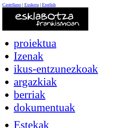
Castellano
|
Euskera
|
English
proiektua
Izenak
ikus-entzunezkoak
argazkiak
berriak
dokumentuak
Estekak