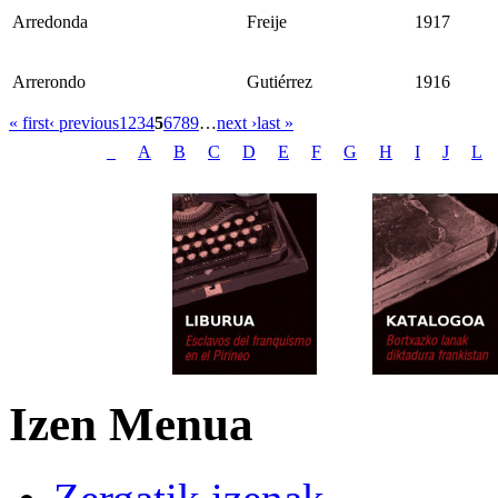
Arredonda
Freije
1917
Arrerondo
Gutiérrez
1916
« first
‹ previous
1
2
3
4
5
6
7
8
9
…
next ›
last »
_
A
B
C
D
E
F
G
H
I
J
L
Izen Menua