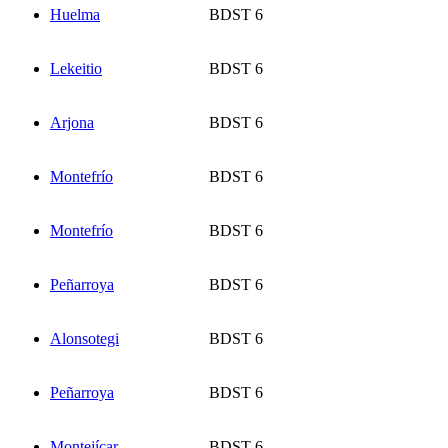
Huelma
BDST 6
Lekeitio
BDST 6
Arjona
BDST 6
Montefrío
BDST 6
Montefrío
BDST 6
Peñarroya
BDST 6
Alonsotegi
BDST 6
Peñarroya
BDST 6
Montejícar
BDST 6