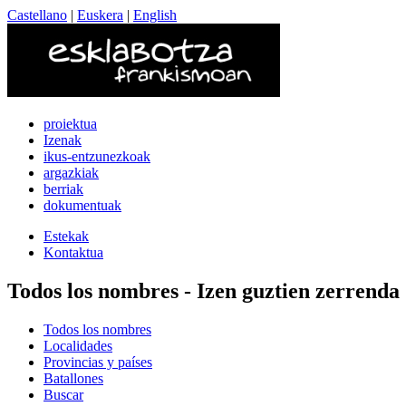
Castellano
|
Euskera
|
English
proiektua
Izenak
ikus-entzunezkoak
argazkiak
berriak
dokumentuak
Estekak
Kontaktua
Todos los nombres - Izen guztien zerrenda
Todos los nombres
Localidades
Provincias y países
Batallones
Buscar