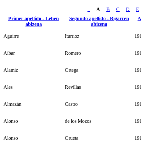
_
A
B
C
D
E
Primer apellido - Lehen
Segundo apellido - Bigarren
A
abizena
abizena
Aguirre
Iturrioz
19
Aibar
Romero
19
Alamiz
Ortega
19
Ales
Revillas
19
Almazán
Castro
19
Alonso
de los Mozos
19
Alonso
Orueta
19