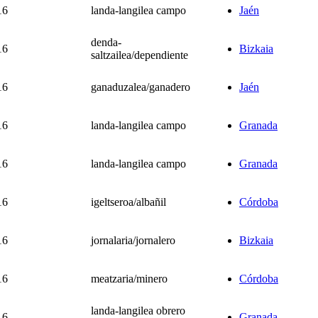
16
landa-langilea campo
Jaén
denda-
16
Bizkaia
saltzailea/dependiente
16
ganaduzalea/ganadero
Jaén
16
landa-langilea campo
Granada
16
landa-langilea campo
Granada
16
igeltseroa/albañil
Córdoba
16
jornalaria/jornalero
Bizkaia
16
meatzaria/minero
Córdoba
landa-langilea obrero
16
Granada