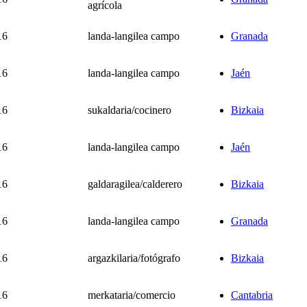
agrícola
16
landa-langilea campo
Granada
16
landa-langilea campo
Jaén
16
sukaldaria/cocinero
Bizkaia
16
landa-langilea campo
Jaén
16
galdaragilea/calderero
Bizkaia
16
landa-langilea campo
Granada
16
argazkilaria/fotógrafo
Bizkaia
16
merkataria/comercio
Cantabria