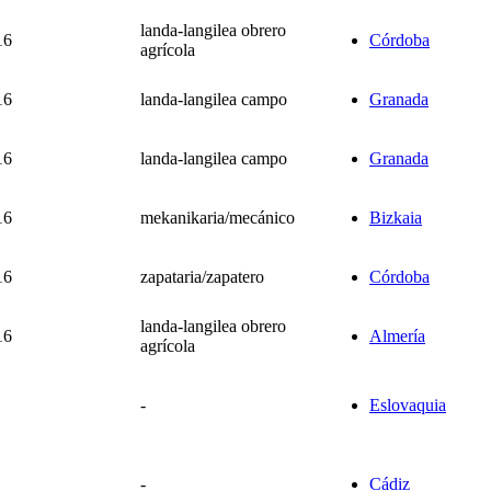
landa-langilea obrero
16
Córdoba
agrícola
16
landa-langilea campo
Granada
16
landa-langilea campo
Granada
16
mekanikaria/mecánico
Bizkaia
16
zapataria/zapatero
Córdoba
landa-langilea obrero
16
Almería
agrícola
-
Eslovaquia
-
Cádiz