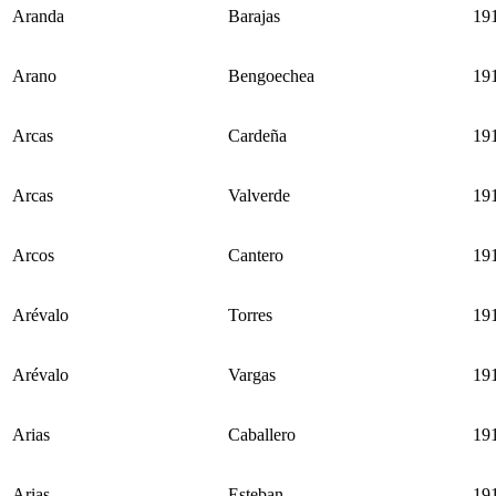
Aranda
Barajas
19
Arano
Bengoechea
19
Arcas
Cardeña
19
Arcas
Valverde
19
Arcos
Cantero
19
Arévalo
Torres
19
Arévalo
Vargas
19
Arias
Caballero
19
Arias
Esteban
19