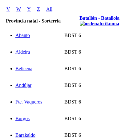
U
V
W
Y
Z
All
Batallón - Batailoia
Provincia natal - Sorterria
Abanto
BDST 6
Aldeira
BDST 6
Belicena
BDST 6
Andújar
BDST 6
Fte. Vaqueros
BDST 6
Burgos
BDST 6
Barakaldo
BDST 6