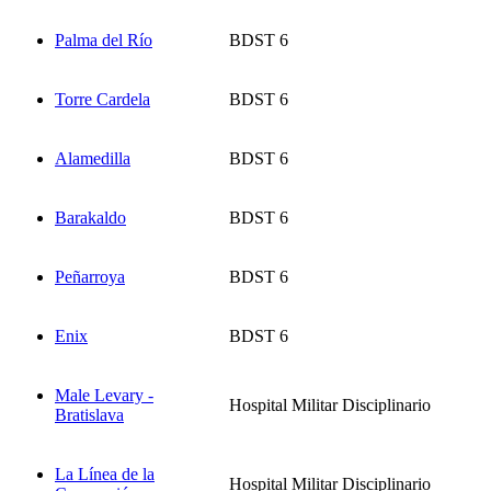
Palma del Río
BDST 6
Torre Cardela
BDST 6
Alamedilla
BDST 6
Barakaldo
BDST 6
Peñarroya
BDST 6
Enix
BDST 6
Male Levary -
Hospital Militar Disciplinario
Bratislava
La Línea de la
Hospital Militar Disciplinario