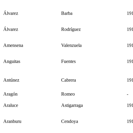
Álvarez
Barba
19
Álvarez
Rodríguez
19
Amensena
Valenzuela
19
Anguitas
Fuentes
19
Antúnez
Cabrera
19
Aragón
Romeo
-
Araluce
Astigarraga
19
Aranburu
Cendoya
19