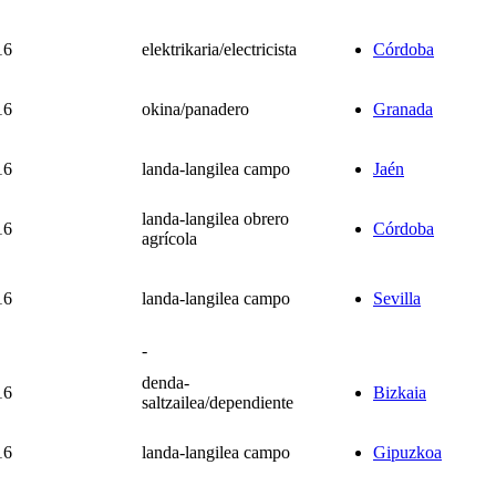
16
elektrikaria/electricista
Córdoba
16
okina/panadero
Granada
16
landa-langilea campo
Jaén
landa-langilea obrero
16
Córdoba
agrícola
16
landa-langilea campo
Sevilla
-
denda-
16
Bizkaia
saltzailea/dependiente
16
landa-langilea campo
Gipuzkoa