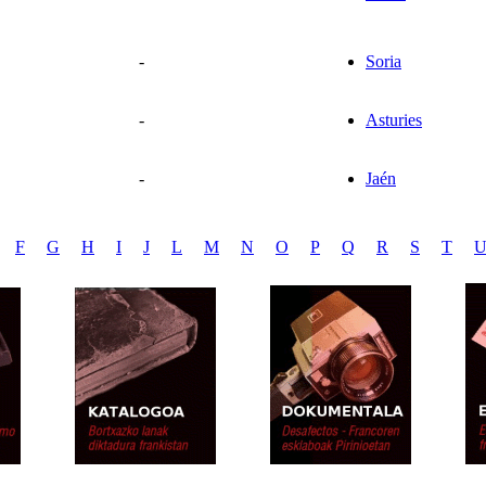
-
Soria
-
Asturies
-
Jaén
F
G
H
I
J
L
M
N
O
P
Q
R
S
T