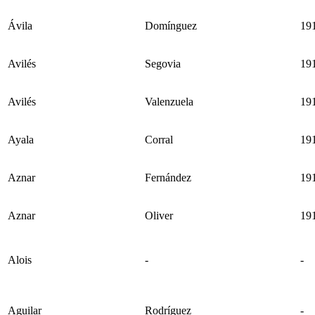
Ávila
Domínguez
19
Avilés
Segovia
19
Avilés
Valenzuela
19
Ayala
Corral
19
Aznar
Fernández
19
Aznar
Oliver
19
Alois
-
-
Aguilar
Rodríguez
-