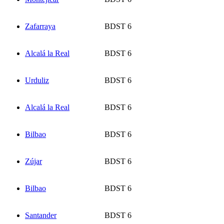
Zafarraya
BDST 6
Alcalá la Real
BDST 6
Urduliz
BDST 6
Alcalá la Real
BDST 6
Bilbao
BDST 6
Zújar
BDST 6
Bilbao
BDST 6
Santander
BDST 6