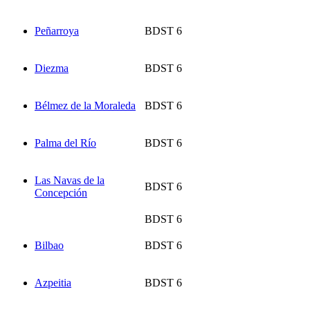
Peñarroya
BDST 6
Diezma
BDST 6
Bélmez de la Moraleda
BDST 6
Palma del Río
BDST 6
Las Navas de la
BDST 6
Concepción
BDST 6
Bilbao
BDST 6
Azpeitia
BDST 6