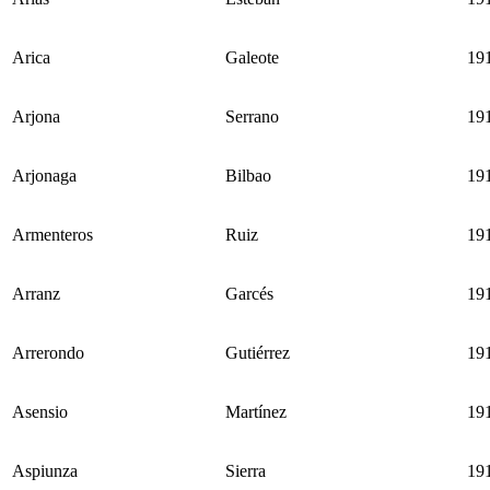
Arica
Galeote
19
Arjona
Serrano
19
Arjonaga
Bilbao
19
Armenteros
Ruiz
19
Arranz
Garcés
19
Arrerondo
Gutiérrez
19
Asensio
Martínez
19
Aspiunza
Sierra
19