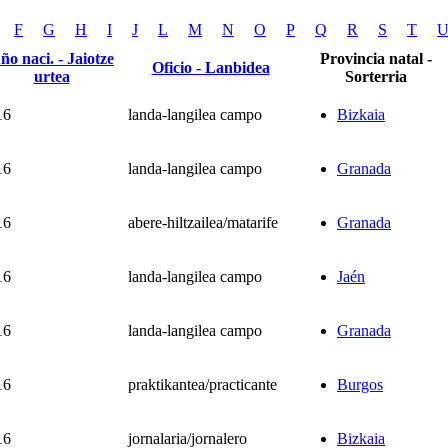
F
G
H
I
J
L
M
N
O
P
Q
R
S
T
ño naci. - Jaiotze
Provincia natal -
Oficio - Lanbidea
urtea
Sorterria
16
landa-langilea campo
Bizkaia
16
landa-langilea campo
Granada
16
abere-hiltzailea/matarife
Granada
16
landa-langilea campo
Jaén
16
landa-langilea campo
Granada
16
praktikantea/practicante
Burgos
16
jornalaria/jornalero
Bizkaia