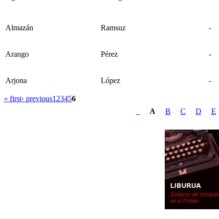
Almazán
Ramsuz
-
Arango
Pérez
-
Arjona
López
-
« first
‹ previous
1
2
3
4
5
6
_
A
B
C
D
E