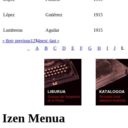
López
Gutiérrez
1915
Lumbreras
Aguilar
1915
« first
‹ previous
1
2
3
4
next ›
last »
_
A
B
C
D
E
F
G
H
I
J
L
Izen Menua