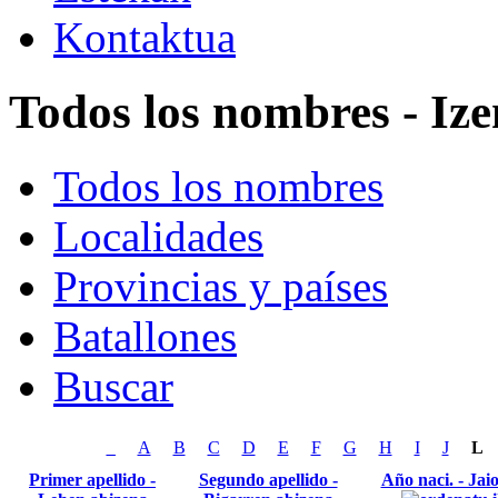
Kontaktua
Todos los nombres - Ize
Todos los nombres
Localidades
Provincias y países
Batallones
Buscar
_
A
B
C
D
E
F
G
H
I
J
L
Primer apellido -
Segundo apellido -
Año naci. - Jai