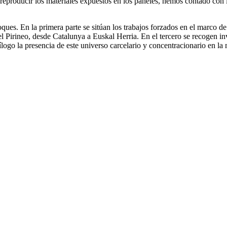
 de reproducir los materiales expuestos en los paneles, hemos contado con
 bloques. En la primera parte se sitúan los trabajos forzados en el marc
 el Pirineo, desde Catalunya a Euskal Herria. En el tercero se recogen i
pílogo la presencia de este universo carcelario y concentracionario en la