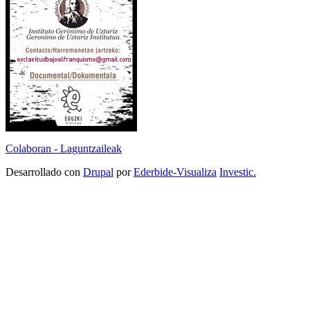
Colaboran - Laguntzaileak
Desarrollado con
Drupal
por
Ederbide-Visualiza
Investic.