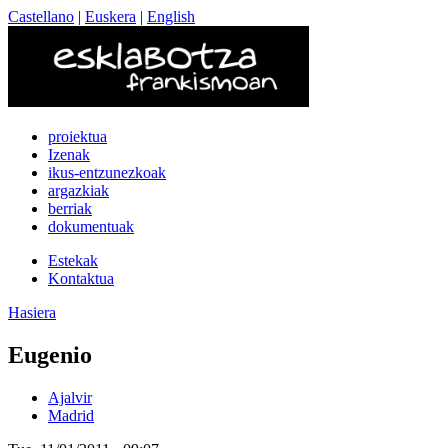
Castellano
|
Euskera
|
English
proiektua
Izenak
ikus-entzunezkoak
argazkiak
berriak
dokumentuak
Estekak
Kontaktua
Hasiera
Eugenio
Ajalvir
Madrid