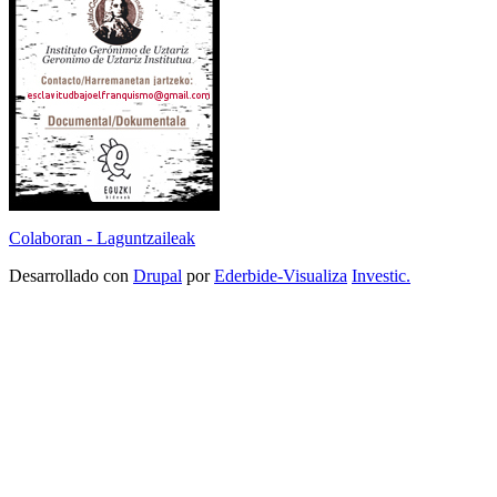
Colaboran - Laguntzaileak
Desarrollado con
Drupal
por
Ederbide-Visualiza
Investic.