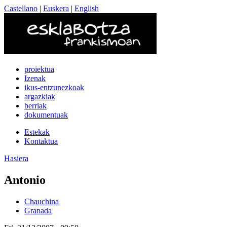
Castellano
|
Euskera
|
English
proiektua
Izenak
ikus-entzunezkoak
argazkiak
berriak
dokumentuak
Estekak
Kontaktua
Hasiera
Antonio
Chauchina
Granada