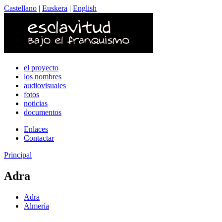
Castellano
|
Euskera
|
English
el proyecto
los nombres
audiovisuales
fotos
noticias
documentos
Enlaces
Contactar
Principal
Adra
Adra
Almería