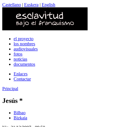
Castellano
|
Euskera
|
English
el proyecto
los nombres
audiovisuales
fotos
noticias
documentos
Enlaces
Contactar
Principal
Jesús *
Bilbao
Bizkaia