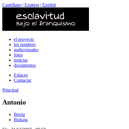
Castellano
|
Euskera
|
English
el proyecto
los nombres
audiovisuales
fotos
noticias
documentos
Enlaces
Contactar
Principal
Antonio
Berriz
Bizkaia