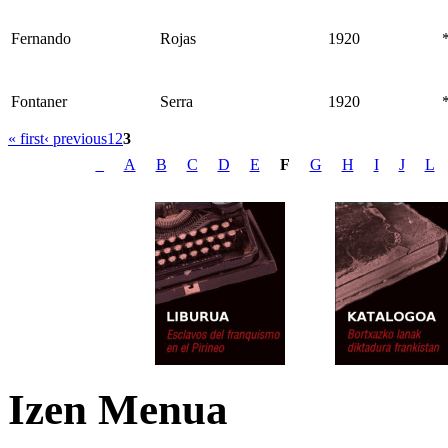
Fernando
Rojas
1920
Fontaner
Serra
1920
« first
‹ previous
1
2
3
_
A
B
C
D
E
F
G
H
I
J
L
Izen Menua