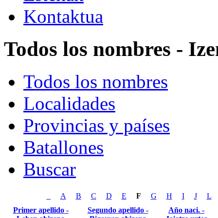
Kontaktua
Todos los nombres - Ize
Todos los nombres
Localidades
Provincias y países
Batallones
Buscar
_
A
B
C
D
E
F
G
H
I
J
L
Primer apellido -
Segundo apellido -
Año naci. -