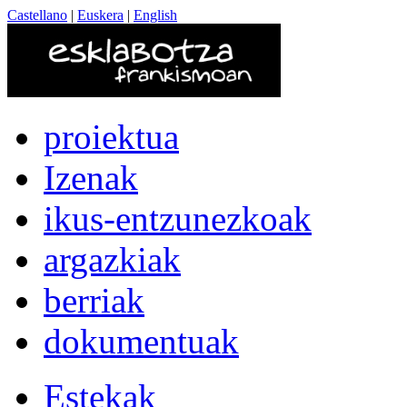
Castellano
|
Euskera
|
English
proiektua
Izenak
ikus-entzunezkoak
argazkiak
berriak
dokumentuak
Estekak